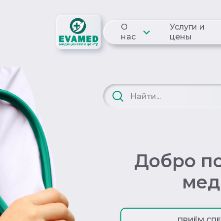
О
Услуги и
нас
цены
Добро п
мед
ПРИЁМ СП