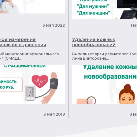
3 мая 2022
1 м
ное измерение
Удаление кожных
иального давления
новообразований
ый мониторинг артериального
Выполняет врач дерматолог Хол
я (СМАД)...
Анна Викторовна...
3 мая 2019
3 м