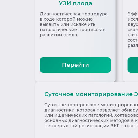
УЗИ плода
Диагностическая процедура,
Эфф
в ходе которой можно
исс
выявить или исключить
дву
патологические процессы в
ска
развитии плода
назн
сост
разл
Перейти
Суточное мониторирование 
Суточное холтеровское мониторирован
диагностики, которая позволяет обнар
или ишемических патологий. Холтеровс
основных диагностических методов в к
непрерывной регистрации ЭКГ на фоне