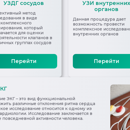
УЗДГ сосудов
УЗИ внутренни
органов
ективный метод
ледования в виде
Данная процедура дает
хкомплексного
возможность провести
нирования, который
комплексное исследован
ачается для оценки
внутренних органов
оятельности клапанов в
ичных группах сосудов
Перейти
Перейти
ЭКГ
ие ЭКГ – это вид функциональной
ужить различные отклонения ритма сердца
кое исследование относится к одному из
ардиологии. Исследование заключается в
 повседневной активности человека.