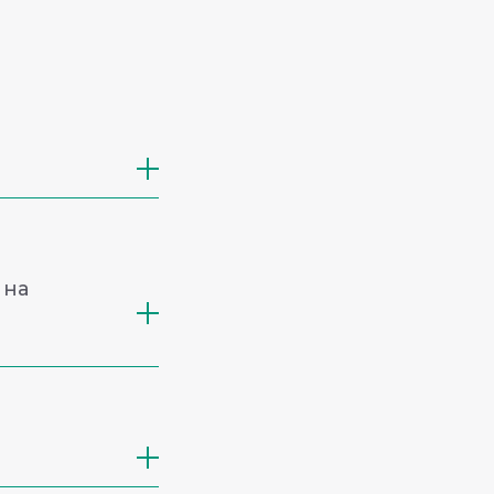
 на
ятие биоматериала