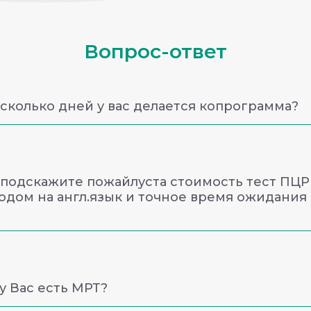
Вопрос-ответ
 сколько дней у вас делается копрограмма?
рограмма будет готова на следующий день после сдачи.
 подскажите пожайлуста стоимость тест ПЦР
одом на англ.язык и точное время ожидания
мость анализа 1800 рублей как с переводом, так и без. Вз
ость результата на следующий день с 8 до 13 часов.
у Вас есть МРТ?